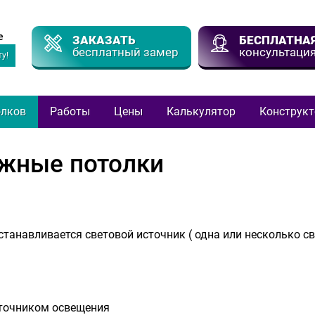
е
ЗАКАЗАТЬ
БЕСПЛАТНА
бесплатный замер
консультаци
у!
олков
Работы
Цены
Калькулятор
Конструкт
жные потолки
танавливается световой источник ( одна или несколько с
точником освещения