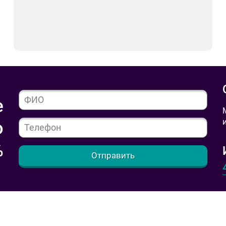
е
ю
%
Отправить