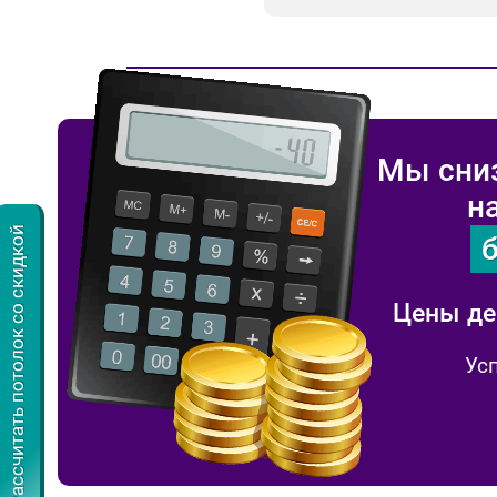
Мы сниз
н
Рассчитать потолок со скидкой
Цены де
Усп